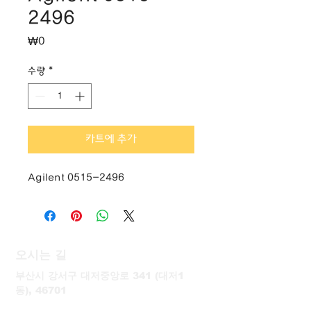
2496
가
₩0
격
수량
*
카트에 추가
Agilent 0515-2496
오시는 길
부산시 강서구 대저중앙로 341 (대저1
동), 46701
T.
051-757-1770