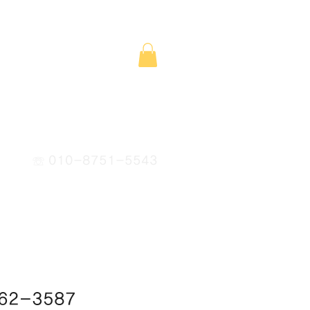
☏ 010-8751-5543
062-3587