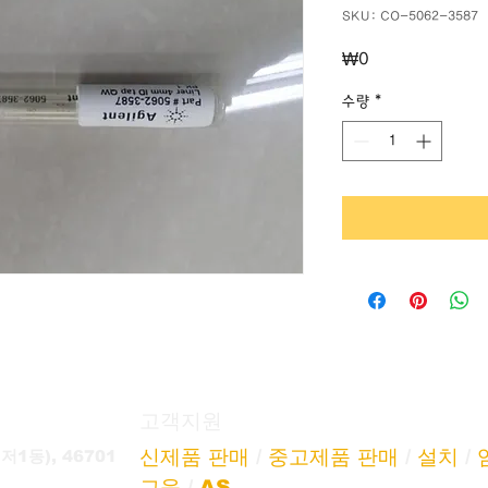
SKU: CO-5062-3587
가
₩0
격
수량
*
고객지원
신제품 판매
/
중고제품 판매
/
설치
/
1동), 46701
교육
/
AS