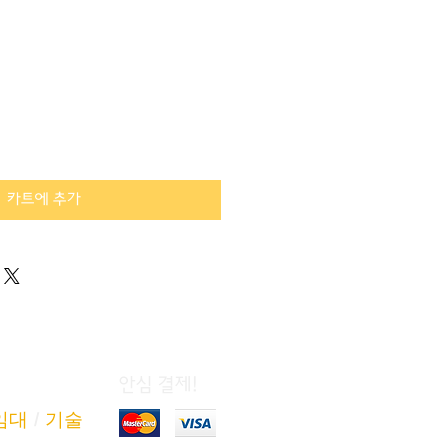
카트에 추가
안심 결제!
임대
/
기술