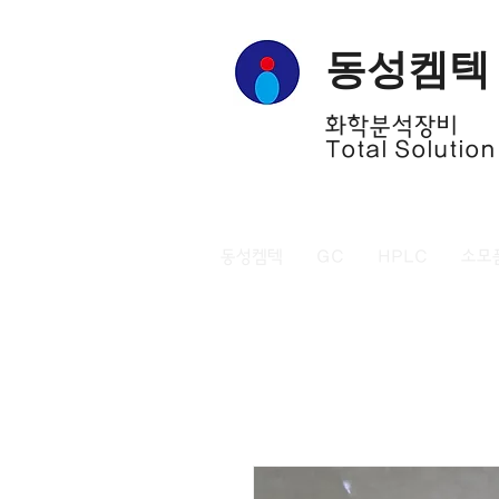
​동성켐텍
​화학분석장비
Total Solution
동성켐텍
GC
HPLC
소모