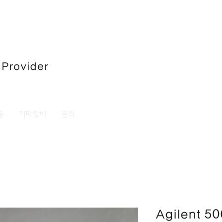
 Provider
품
기타장비
문의
Agilent 5