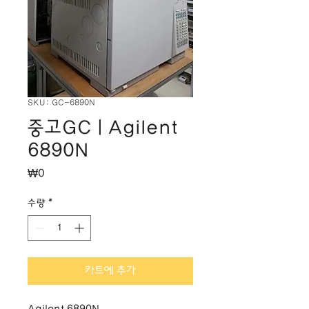
SKU: GC-6890N
중고GC | Agilent
6890N
가
₩0
격
수량
*
카트에 추가
Agilent 6890N