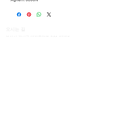
오시는 길
부산시 강서구 대저중앙로 341 (대저1
동), 46701
T.
051-757-1770
M.
010-8751-5543
kdhwin7​7@gmail.com
고객지원
신제품 판매
/
중고제품 판매
/
설치
/
임대
/
기술교육
/
AS
배송 및
결제 문의
안심 결제!