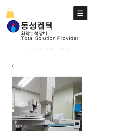
​동성켐텍
​화학분석장비
Total Solution Provider
☏
010-8751-5543