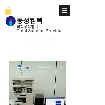
​동성켐텍
​화학분석장비
Total Solution Provider
☏
010-8751-5543