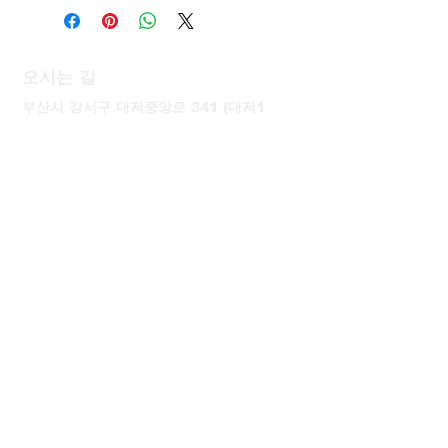
오시는 길
부산시 강서구 대저중앙로 341 (대저1
동), 46701
T.
051-757-1770
M.
010-8751-5543
kdhwin7​7@gmail.com
고객지원
신제품 판매
/
중고제품 판매
/
설치
/
임대
/
기술교육
/
AS
배송 및
결제 문의
안심 결제!
©
2017 동성켐텍이
제작한 본 홈페이지의 권리는 동